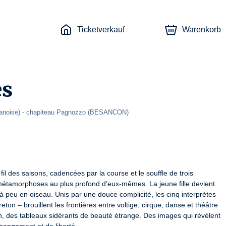
Ticketverkauf
Warenkorb
s
anoise)
- chapiteau Pagnozzo 
(
BESANCON
)
il des saisons, cadencées par la course et le souffle de trois 
étamorphoses au plus profond d’eux-mêmes. La jeune fille devient 
eu en oiseau. Unis par une douce complicité, les cinq interprètes 
n – brouillent les frontières entre voltige, cirque, danse et théâtre 
in, des tableaux sidérants de beauté étrange. Des images qui révèlent 