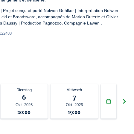
hangement et de liberté.
 | Projet conçu et porté Nolwen Gehlker | Interprétation Nolwen 
l cid et Broadsword, accompagnés de Marion Duterte et Olivier 
olas Daussy | Production Pagnozoo, Compagnie Lawen .
-022488
Dienstag
Mittwoch
6
7
Okt. 2026
Okt. 2026
20:00
19:00