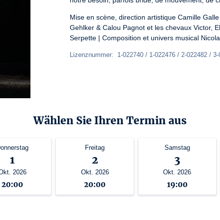
notre besoin, parfois bridé, de mouvement, de c
Mise en scène, direction artistique Camille Galle
Gehlker & Calou Pagnot et les chevaux Victor, E
Serpette | Composition et univers musical Nic
Lizenznummer:  1-022740 / 1-022476 / 2-022482 / 3
Wählen Sie Ihren Termin aus
onnerstag
Freitag
Samstag
1
2
3
Okt. 2026
Okt. 2026
Okt. 2026
20:00
20:00
19:00