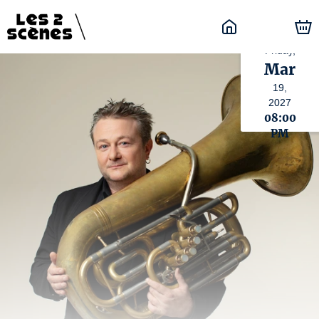
Friday,
Mar
19,
2027
08:00
PM