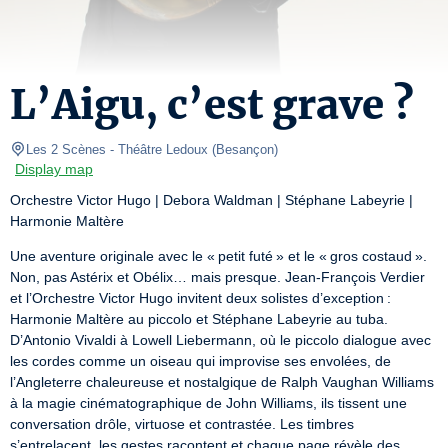
L’Aigu, c’est grave ?
Les 2 Scènes - Théâtre Ledoux
(
Besançon
)
Display map
Orchestre Victor Hugo | Debora Waldman | Stéphane Labeyrie | 
Harmonie Maltère
Une aventure originale avec le « petit futé » et le « gros costaud ». 
Non, pas Astérix et Obélix… mais presque. Jean-François Verdier 
et l’Orchestre Victor Hugo invitent deux solistes d’exception : 
Harmonie Maltère au piccolo et Stéphane Labeyrie au tuba. 
D’Antonio Vivaldi à Lowell Liebermann, où le piccolo dialogue avec 
les cordes comme un oiseau qui improvise ses envolées, de 
l’Angleterre chaleureuse et nostalgique de Ralph Vaughan Williams 
à la magie cinématographique de John Williams, ils tissent une 
conversation drôle, virtuose et contrastée. Les timbres 
s’entrelacent, les gestes racontent et chaque page révèle des 