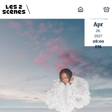
Wednesday,
Apr
28,
2027
08:00
PM