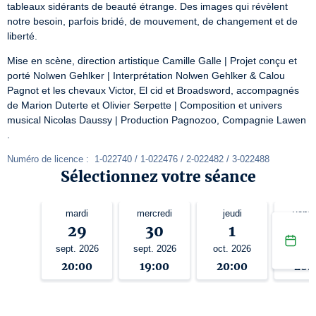
tableaux sidérants de beauté étrange. Des images qui révèlent 
notre besoin, parfois bridé, de mouvement, de changement et de 
liberté.
Mise en scène, direction artistique Camille Galle | Projet conçu et 
porté Nolwen Gehlker | Interprétation Nolwen Gehlker & Calou 
Pagnot et les chevaux Victor, El cid et Broadsword, accompagnés 
de Marion Duterte et Olivier Serpette | Composition et univers 
musical Nicolas Daussy | Production Pagnozoo, Compagnie Lawen 
.
Numéro de licence :  1-022740 / 1-022476 / 2-022482 / 3-022488
Sélectionnez votre séance
mardi
mercredi
jeudi
vendr
29
30
1
2
sept. 2026
sept. 2026
oct. 2026
oct. 2
20:00
19:00
20:00
20: